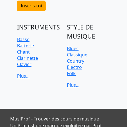
Inscris-toi
INSTRUMENTS
STYLE DE
MUSIQUE
Basse
Batterie
Blues
Chant
Classique
Clarinette
Country
Clavier
Electro
Flûte
Folk
Guitare
Funk
Piano
Jazz
Saxophone
Pop
Trombone
Rock
Trompette
Soul
Ukulélé
Violon
MusiProf - Trouver des cours de musique
Violoncelle
UniProf est une marque exploitée par Prof