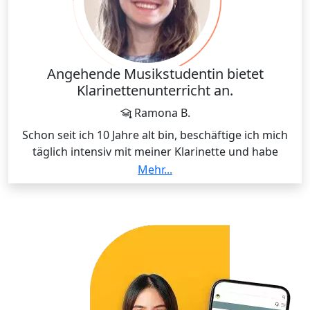
Angehende Musikstudentin bietet
Klarinettenunterricht an.
Ramona B.
Schon seit ich 10 Jahre alt bin, beschäftige ich mich
täglich intensiv mit meiner Klarinette und habe
dadurch ein hohes Niveau erreicht. Ich spiele in
Mehr...
Jugendsinfonieorchestern, nehme an Wettbewerben
teil und besuche regelmässig den Unterricht bei
qualifizierten Klarinettist:innen. Im Herbst beginne
ich mein Musikstudium.