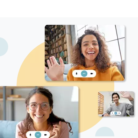
welches Genre Schülerinnen gerne lernen möchten
und welches Genre für unseren Unterricht geeignet
ist. Ich gehe davon aus, dass Spaß am Lernen sehr
wichtig ist. In meiner Familie ist fast jeder ein Musiker,
nämlich Lehrer verschiedener Instrumente. Ich
verfüge über viele Methoden für jedes Niveau
(Anfäger , Erfahren , Forgeschnitten , Profissionel ,
Kinder , Erwachsene). Ich kann auch Klavier spielen,
was den Unterricht viel interessanter macht und hilft,
tiefer in die Musik einzusteigen.