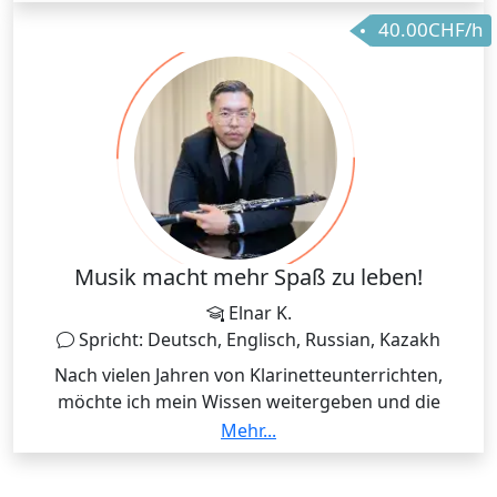
klassische Klarinette an der Hochschule Luzern.
40.00CHF/h
Davor konnte ich bereits Berufserfahrungen im
Journalismus sammeln, was meine
Deutschkenntnisse, die vorher schon sehr gut waren,
nochmal verbessert hat. Auch die Englische Sprache
beherrsche ich sehr gut, da ich sie täglich verwende.
Ich biete Dir einen abwechslungsreichen,
spannenden und lehrreichen Unterricht an, sei es in
Deutsch, Englisch, auf der Klarinette oder auch für
Musiktheorie. Ich freue mich auf Deine
Kontaktaufnahme!
Musik macht mehr Spaß zu leben!
Elnar K.
Spricht: Deutsch, Englisch, Russian, Kazakh
Nach vielen Jahren von Klarinetteunterrichten,
möchte ich mein Wissen weitergeben und die
Begeisterung und das Interesse an der Musik bei
Mehr...
allen wecken, unabhängig von der Alter oder
Fähigkeiten. In meinem Unterricht achte ich darauf,