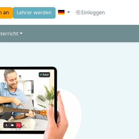
Einloggen
h an
Lehrer werden
terricht