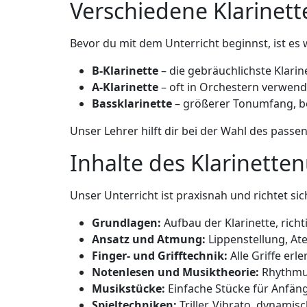
Verschiedene Klarinet
Bevor du mit dem Unterricht beginnst, ist es 
B-Klarinette
– die gebräuchlichste Klarine
A-Klarinette
– oft in Orchestern verwend
Bassklarinette
– größerer Tonumfang, be
Unser Lehrer hilft dir bei der Wahl des pass
Inhalte des Klarinetten
Unser Unterricht ist praxisnah und richtet s
Grundlagen:
Aufbau der Klarinette, ri
Ansatz und Atmung:
Lippenstellung, At
Finger- und Grifftechnik:
Alle Griffe erle
Notenlesen und Musiktheorie:
Rhythmus
Musikstücke:
Einfache Stücke für Anfäng
Spieltechniken:
Triller, Vibrato, dynamis